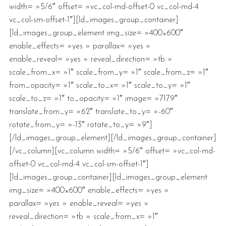
width= »5/6″ offset= »vc_col-md-offset-0 vc_col-md-4
vc_col-sm-offset-1″][ld_images_group_container]
[ld_images_group_element img_size= »400×600″
enable_effects= »yes » parallax= »yes »
enable_reveal= »yes » reveal_direction= »tb »
scale_from_x= »1″ scale_from_y= »1″ scale_from_z= »1″
from_opacity= »1″ scale_to_x= »1″ scale_to_y= »1″
scale_to_z= »1″ to_opacity= »1″ image= »7179″
translate_from_y= »62″ translate_to_y= »-60″
rotate_from_y= »-13″ rotate_to_y= »9″]
[/ld_images_group_element][/ld_images_group_container]
[/vc_column][vc_column width= »5/6″ offset= »vc_col-md-
offset-0 vc_col-md-4 vc_col-sm-offset-1″]
[ld_images_group_container][ld_images_group_element
img_size= »400×600″ enable_effects= »yes »
parallax= »yes » enable_reveal= »yes »
reveal_direction= »tb » scale_from_x= »1″