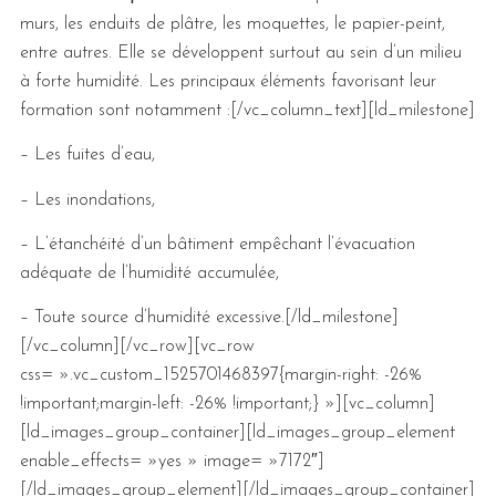
murs, les enduits de plâtre, les moquettes, le papier-peint,
entre autres. Elle se développent surtout au sein d’un milieu
à forte humidité. Les principaux éléments favorisant leur
formation sont notamment :
[/vc_column_text][ld_milestone]
– Les fuites d’eau,
– Les inondations,
– L’étanchéité d’un bâtiment empêchant l’évacuation
adéquate de l’humidité accumulée,
– Toute source d’humidité excessive.[/ld_milestone]
[/vc_column][/vc_row][vc_row
css= ».vc_custom_1525701468397{margin-right: -26%
!important;margin-left: -26% !important;} »][vc_column]
[ld_images_group_container][ld_images_group_element
enable_effects= »yes » image= »7172″]
[/ld_images_group_element][/ld_images_group_container]