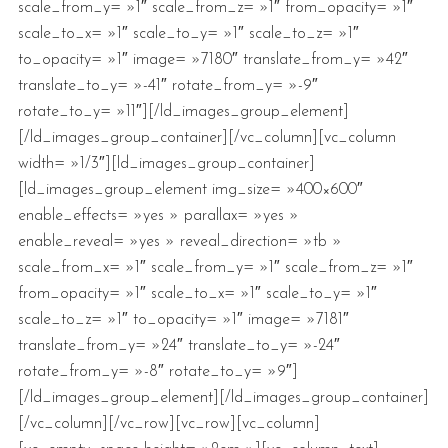
scale_from_y= »1″ scale_from_z= »1″ from_opacity= »1″
scale_to_x= »1″ scale_to_y= »1″ scale_to_z= »1″
to_opacity= »1″ image= »7180″ translate_from_y= »42″
translate_to_y= »-41″ rotate_from_y= »-9″
rotate_to_y= »11″][/ld_images_group_element]
[/ld_images_group_container][/vc_column][vc_column
width= »1/3″][ld_images_group_container]
[ld_images_group_element img_size= »400×600″
enable_effects= »yes » parallax= »yes »
enable_reveal= »yes » reveal_direction= »tb »
scale_from_x= »1″ scale_from_y= »1″ scale_from_z= »1″
from_opacity= »1″ scale_to_x= »1″ scale_to_y= »1″
scale_to_z= »1″ to_opacity= »1″ image= »7181″
translate_from_y= »24″ translate_to_y= »-24″
rotate_from_y= »-8″ rotate_to_y= »9″]
[/ld_images_group_element][/ld_images_group_container]
[/vc_column][/vc_row][vc_row][vc_column]