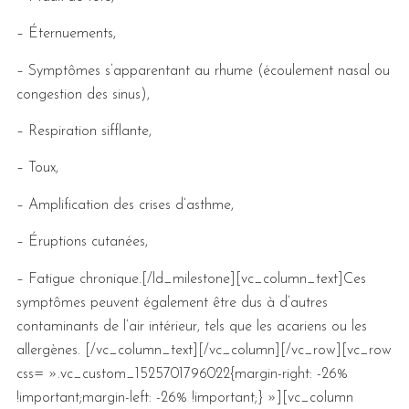
– Éternuements,
– Symptômes s’apparentant au rhume (écoulement nasal ou
congestion des sinus),
– Respiration sifflante,
– Toux,
– Amplification des crises d’asthme,
– Éruptions cutanées,
– Fatigue chronique.[/ld_milestone][vc_column_text]
Ces
symptômes peuvent également être dus à d’autres
contaminants de l’air intérieur, tels que les acariens ou les
allergènes.
[/vc_column_text][/vc_column][/vc_row][vc_row
css= ».vc_custom_1525701796022{margin-right: -26%
!important;margin-left: -26% !important;} »][vc_column