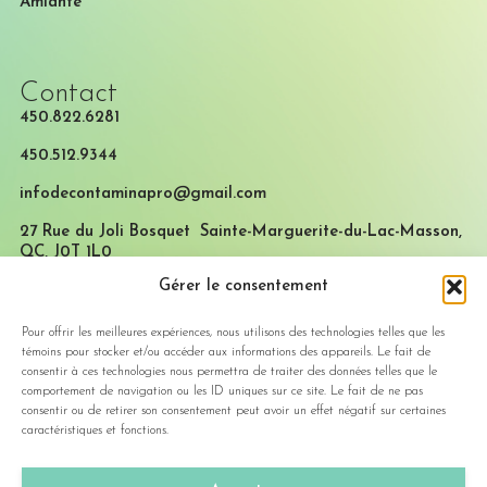
Amiante
Contact
450.822.6281
450.512.9344
infodecontaminapro@gmail.com
27 Rue du Joli Bosquet Sainte-Marguerite-du-Lac-Masson,
QC, J0T 1L0
Gérer le consentement
* NOUVELLE SUCCURSALE *
8935 Av. Éric, Montréal,
QC, H1K 2A6
Heure d’ouverture
Pour offrir les meilleures expériences, nous utilisons des technologies telles que les
témoins pour stocker et/ou accéder aux informations des appareils. Le fait de
Lundi au vendredi : 7 à 17h
consentir à ces technologies nous permettra de traiter des données telles que le
Samedi : Fermé
comportement de navigation ou les ID uniques sur ce site. Le fait de ne pas
Dimanche : Fermé
consentir ou de retirer son consentement peut avoir un effet négatif sur certaines
caractéristiques et fonctions.
R.B.Q. 5816-8345-01
Nous sommes certifiés ASP & CNESST