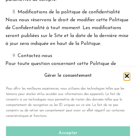
Modifications de la politique de confidentialité
Nous nous réservons le droit de modifier cette Politique
de Confidentialité à tout moment. Les modifications
seront publiées sur le Site et la date de la dernière mise
à jour sera indiquée en haut de la Politique.
Contactez-nous
Pour toute question concernant cette Politique de
Confidentialité, veuillez-Nous contacter à l’adresse
Gérer le consentement
suivante :
infodecontaminapro@gmail.com
OBTENEZ VOTRE
Pour offrir les meilleures expériences, nous utilisons des technologies telles que les
témoins pour stocker et/ou accéder aux informations des appareils. Le fait de
SOUMISSION
consentir à ces technologies nous permettra de traiter des données telles que le
comportement de navigation ou les ID uniques sur ce site. Le fait de ne pas
consentir ou de retirer son consentement peut avoir un effet négatif sur certaines
Remplissez le formulaire ci-dessous et notre équipe vous
caractéristiques et fonctions.
contactera sous peu.
Accepter